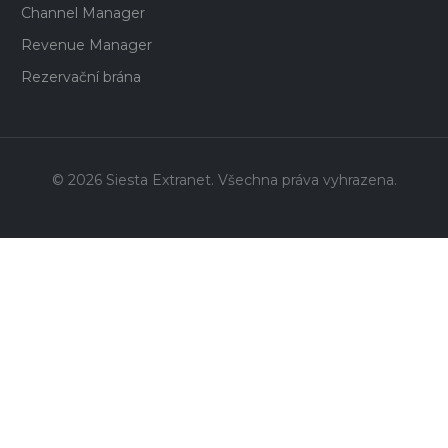
Channel Manager
Revenue Manager
Rezervační brána
©
2026
Siesta Extranet.
Všechna práva vyhrazena.