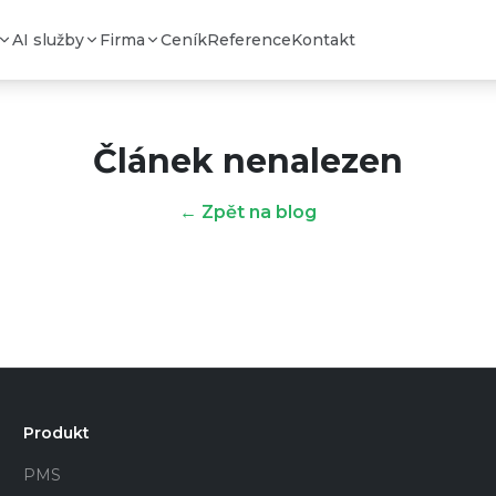
AI služby
Firma
Ceník
Reference
Kontakt
Článek nenalezen
← Zpět na blog
Produkt
PMS