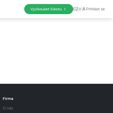
Vyzkoušet Siestu
CZ
Přihlásit se
Firma
O nás